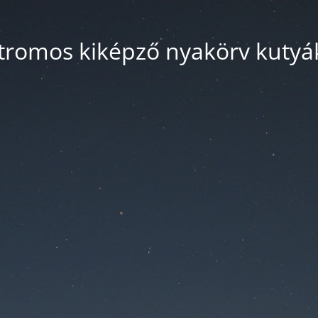
tromos kiképző nyakörv kuty