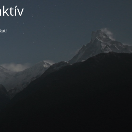
ktív
kat!