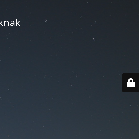
áknak