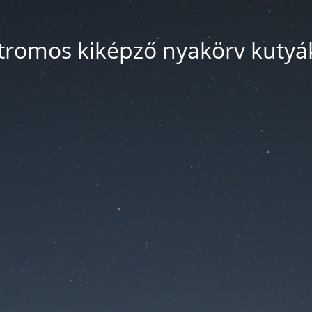
tromos kiképző nyakörv kuty