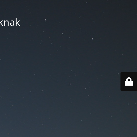
áknak