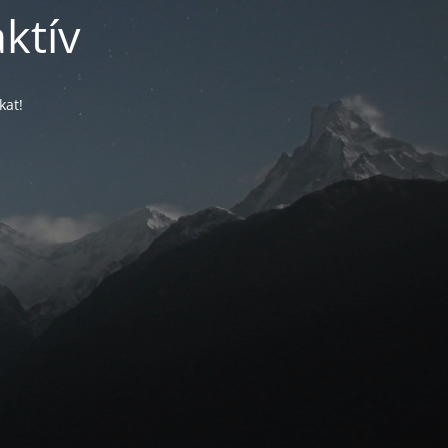
ktív
kat!