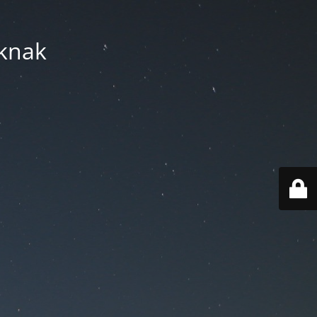
áknak