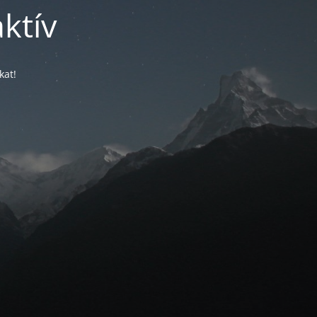
ktív
kat!