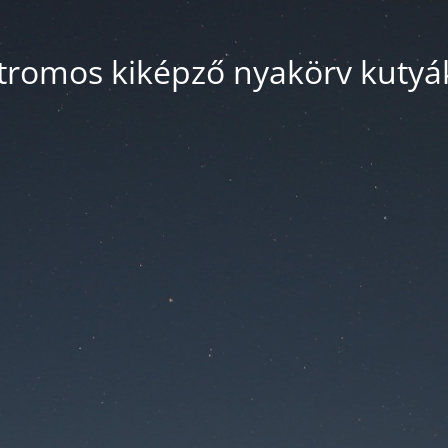
tromos kiképző nyakörv kuty